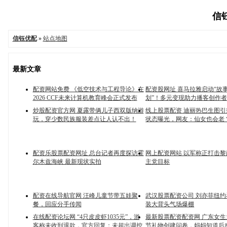
信钰
信钰优配
»
站点地图
最新文章
配资网站免费 《低空技术与工程导论》在
配资股网址 喜马拉雅启动“故
2026 CCF未来计算机教育峰会正式发布
划”！多元变现助力播客创作
炒股配资官方网 夏露带俩儿子西双版纳游
线上股票配资 迪丽热巴生图
玩，穿少数民族服装差点让人认不出！
状态曝光，网友：仙女也会老
配资乐股票配资网址 总台记者再度探访霍
网上配资网站 以军称正打击
尔木兹海峡 最新现状实拍
主党目标
配资在线导航官网 汪峰儿童节带五娃聚
武汉股票配资公司 刘亦菲纽
餐，回应分手传闻
装大背头气场爆棚
在线配资论坛网 “4只皮皮虾1035元”，游
最新股票配资配资网 广东女
客称未收到退款，官方回复：未超出调控
节礼物创建问卷，妈妈知道后