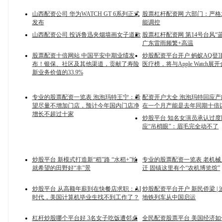
山西配资公司 华为WATCH GT 6系列正式
股票杠杆配资网 六部门：严
发布
能调控
山西配资公司 投诉鲁迅夹烟墙画女子道歉
股票杠杆配资网 第14号台风“
广东雷雨频繁+高温
股票配资十倍网站 中国平安中期业绩发
炒股配资平台开户 蚂蚁AQ登
布！银保、社区及其他渠道，贡献了寿险
医疗榜，将与Apple Watch展
新业务价值的33.9%
专业的股票配资一览表 泡泡玛特王宁：希
配资开户大全 泡泡玛特回应
望尽量不增加门店，预计今年国内门店净
在一个月产能是去年同期十倍
增长不超过十家
炒股平台 知名女演员承认过
应“吊梢眼”：眉毛完全动不了
炒股平台 新模式打造新“稻”路 “水稻+”绘
专业的股票配资一览表 老机
就希望的田野好“丰”景
迁 固镇这里有个“农机博览馆”
炒股平台 从高额年薪到在快餐店求职：AI
炒股配资平台开户 新民侨梁 |
时代，美国计算机毕业生找不到工作了？
地铁列车从中国启运
杠杆炒股哪个平台好 3名女子吃饭遭邻桌
全民配资股票平台 美国经济如