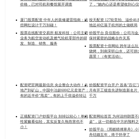
价格，已对司机和餐馆展开调查
了，“她内心还是希望收到心仪
厦门股票配资 中年人的装修避雷指南：这
按天配资 127轮竞拍、溢价46.
些网红设计千万别碰！
地近40亿落子杭州的土储棋局
股票在线配资交易所 航发科技：公司主营
炒股平台 良信股份：公司与
业务为航空发动机及燃气轮机零部件的研
保持紧密的战略合作关系
发、制造、销售、服务
股票配资十倍网站 跨年这么
烧烤，到南宋听山水，还可拼
愿景！（有奖活动）
配资吧官网最新信息 央企整合大动作！从
炒股配资平台开户 首条“百亿
地产到矿山，中国中冶超600亿元卖资产：
月有开工锻造先进制造新名片｜
有的近半价“甩卖”，有的上千倍溢价转让
千万
正规配资门户炒股平台 别掉以轻心！单纯
配资网站首页 为何说特朗普不
性紫癜看似轻，其实反复久拖危害也不
桌”，这一切都在中方的预料
小！
炒股平台 《周栀晴傅寒舟》
舟结婚五年，终于怀孕了