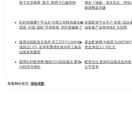
男子言语侮辱, 警方: 两男子已被刑拘
增长？瑞银：资本支出、劳动
政调整是关键
杠杆炒股哪个平台好 印度公布阵风被击落
炒股配资平台开户 东营: 综合
原因, 中国“虚标”导弹射程, 把印度骗惨了
油装备产业将持续扩大优势
股票在线配资交易所 军工ETF(512660)收
黄金配资网 中航西飞(000768)
涨超过1.0%, 全球军费增长推动军工板块
资金净流入1.78亿元
估值体系重塑
股票杠杆配资网 微软CEO回应裁员 聚焦
配资论坛 医保药品集采反内卷
AI转型与增长
公平竞争
查看网站首页:
信钰优配