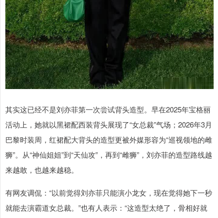
其实这已经不是刘亦菲第一次尝试背头造型。早在2025年宝格丽
活动上，她就以黑裙配西装背头展现了“女总裁”气场；2026年3月
巴黎时装周，红裙配大背头的造型更被外媒形容为“巡视领地的雌
狮”。从“神仙姐姐”到“天仙攻”，再到“雌狮”，刘亦菲的造型路线越
来越敢，也越来越稳。
有网友调侃：“以前觉得刘亦菲只能演小龙女，现在觉得她下一秒
就能去演霸道女总裁。”也有人表示：“这造型太绝了，骨相好就