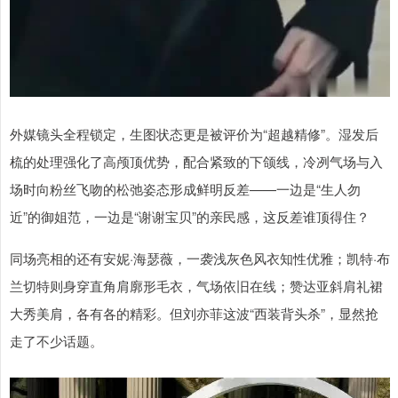
外媒镜头全程锁定，生图状态更是被评价为“超越精修”。湿发后
梳的处理强化了高颅顶优势，配合紧致的下颌线，冷冽气场与入
场时向粉丝飞吻的松弛姿态形成鲜明反差——一边是“生人勿
近”的御姐范，一边是“谢谢宝贝”的亲民感，这反差谁顶得住？
同场亮相的还有安妮·海瑟薇，一袭浅灰色风衣知性优雅；凯特·布
兰切特则身穿直角肩廓形毛衣，气场依旧在线；赞达亚斜肩礼裙
大秀美肩，各有各的精彩。但刘亦菲这波“西装背头杀”，显然抢
走了不少话题。