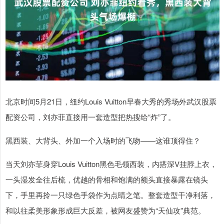
北京时间5月21日，纽约Louis Vuitton早春大秀的秀场外武汉股票
配资公司，刘亦菲直接用一套造型把热搜给“炸”了。
黑西装、大背头、外加一个入场时的飞吻——这谁顶得住？
当天刘亦菲身穿Louis Vuitton黑色毛领西装，内搭深V挂脖上衣，
一头湿发全往后梳，优越的骨相和饱满的额头直接暴露在镜头
下，手里再拎一只绿色手袋作为点睛之笔。整套造型干净利落，
和以往柔美形象形成巨大反差，被网友盛赞为“天仙攻”典范。