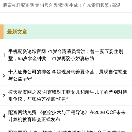
股票杠杆配资网 第14号台风“蓝湖”生成！广东雷雨频繁+高温
最新文章
手机配资论坛官网 71岁台湾演员雷洪：曾一妻五妾住别
1
墅，55岁拿金钟奖，71岁再娶小娇妻破防
十大证券公司的排名 李嫣现身慈善夏令营，展现自信蜕变
2
与公益坚守
按天配资网之家 谢霆锋对王菲女儿和亲生儿子的差别对待
3
引争议，与张柏芝彻底“切割”
配资网站免费 《低空技术与工程导论》在2026 CCF未来
4
计算机教育峰会正式发布