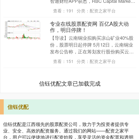
智通财经APP获悉，RBC Capital Markets
表示，随着以色列与伊朗之间....
查看：
191
分类：
配资之家平台
专业在线股票配资网 百亿A股大动
作，明日停牌！
【导读】云南铜业拟购买凉山矿业40%股
份，股票明日起停牌 5月12日，云南铜业
发布公告称，正在筹划发行股份购买云南
铜业（集团）有限公司（以下简称云铜集
查看：
151
分类：
配资之家平台
团）持有的....
信钰优配文章已加载完成
信钰优配
信钰优配是江西领先的股票配资公司，致力于为投资者提供专
业、安全、高效的配资服务。通过我们的网站——配资之家平
台，用户可以便捷地进行配资炒股，享受灵活的资金配置和透明