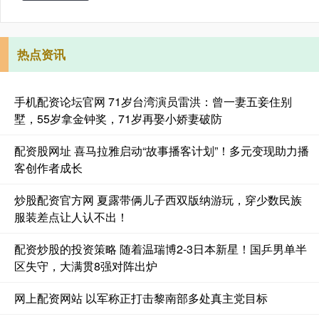
热点资讯
手机配资论坛官网 71岁台湾演员雷洪：曾一妻五妾住别
墅，55岁拿金钟奖，71岁再娶小娇妻破防
配资股网址 喜马拉雅启动“故事播客计划”！多元变现助力播
客创作者成长
炒股配资官方网 夏露带俩儿子西双版纳游玩，穿少数民族
服装差点让人认不出！
配资炒股的投资策略 随着温瑞博2-3日本新星！国乒男单半
区失守，大满贯8强对阵出炉
网上配资网站 以军称正打击黎南部多处真主党目标