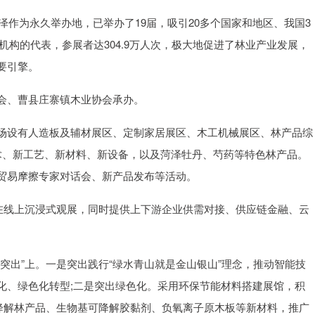
泽作为永久举办地，已举办了19届，吸引20多个国家和地区、我国3
研机构的代表，参展者达304.9万人次，极大地促进了林业产业发展，
要引擎。
会、曹县庄寨镇木业协会承办。
场设有人造板及辅材展区、定制家居展区、木工机械展区、林产品综
术、新工艺、新材料、新设备，以及菏泽牡丹、芍药等特色林产品。
贸易摩擦专家对话会、新产品发布等活动。
众在线上沉浸式观展，同时提供上下游企业供需对接、供应链金融、云
突出”上。一是突出践行“绿水青山就是金山银山”理念，推动智能技
化、绿色化转型;二是突出绿色化。采用环保节能材料搭建展馆，积
可降解林产品、生物基可降解胶黏剂、负氧离子原木板等新材料，推广