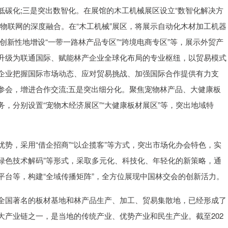
低碳化;三是突出数智化。在展馆的木工机械展区设立“数智化解决方
物联网的深度融合。在“木工机械”展区，将展示自动化木材加工机器
创新性地增设“一带一路林产品专区”“跨境电商专区”等，展示外贸产
升级为联通国际、赋能林产企业全球化布局的专业枢纽，以贸易模式
企业把握国际市场动态、应对贸易挑战、加强国际合作提供有力支
参会，增进合作交流;五是突出细分化。聚焦宠物林产品、大健康板
，分别设置“宠物木经济展区”“大健康板材展区”等，突出地域特
。
势，采用“借企招商”“以企揽客”等方式，突出市场化办会特色，实
“绿色技术解码”等形式，采取多元化、科技化、年轻化的新策略，通
平台等，构建“全域传播矩阵”，全方位展现中国林交会的创新活力。
全国著名的板材基地和林产品生产、加工、贸易集散地，已经形成了
大产业链之一，是当地的传统产业、优势产业和民生产业。截至202