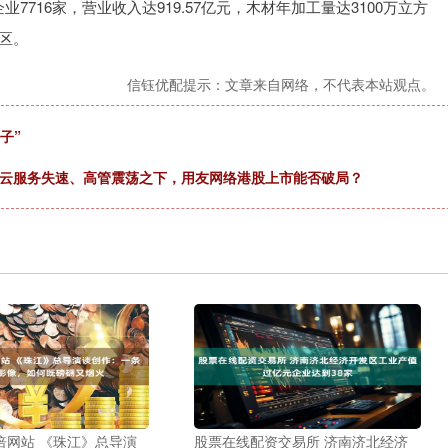
7716家，营业收入达919.57亿元，木材年加工量达3100万立方
地区。
信钰优配提示：文章来自网络，不代表本站观点。
子”
：云服务失速、高管震荡之下，用友网络港股上市能否破局？
倍网站 《珠江》总导演
股票在线配资交易所 济南济北经济