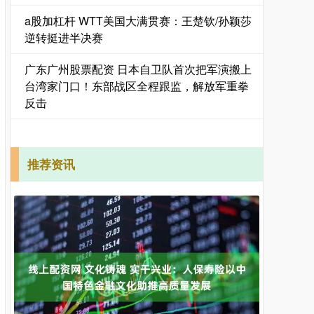
a股加杠杆 WTT美国大满贯赛：王楚钦/孙颖莎
逆转挺进半决赛
广东广州股票配资 日本自卫队首次把军演搬上
台湾家门口！东部战区全程跟监，解放军重拳
反击
推荐资讯